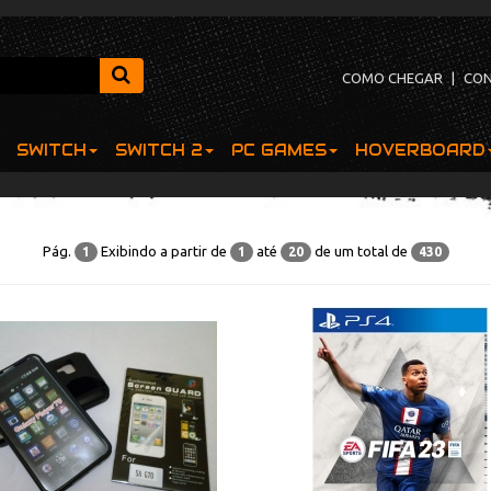
COMO CHEGAR
|
CO
SWITCH
SWITCH 2
PC GAMES
HOVERBOARD
Pág.
Exibindo a partir de
até
de um total de
1
1
20
430