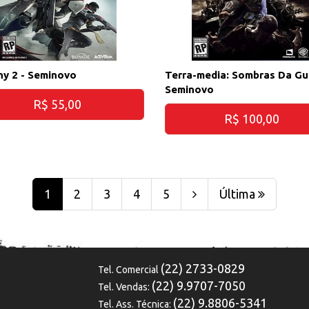
ny 2 - Seminovo
Terra-media: Sombras Da Gu
Seminovo
R$ 55,00
R$ 100,00
1
2
3
4
5
Última
(22) 2733-0829
Tel. Comercial
(22) 9.9707-7050
Tel. Vendas:
(22) 9.8806-5341
Tel. Ass. Técnica: