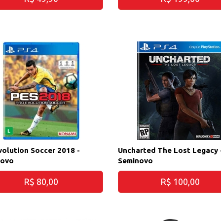
volution Soccer 2018 -
Uncharted The Lost Legacy 
novo
Seminovo
R$ 80,00
R$ 100,00