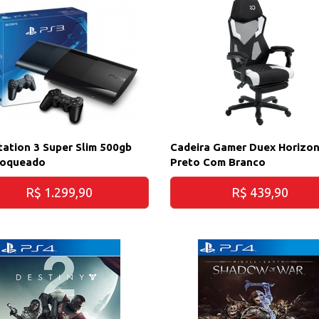
tation 3 Super Slim 500gb
Cadeira Gamer Duex Horizo
loqueado
Preto Com Branco
R$ 1.299,90
R$ 439,90