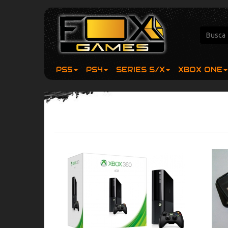
PS5
PS4
SERIES S/X
XBOX ONE