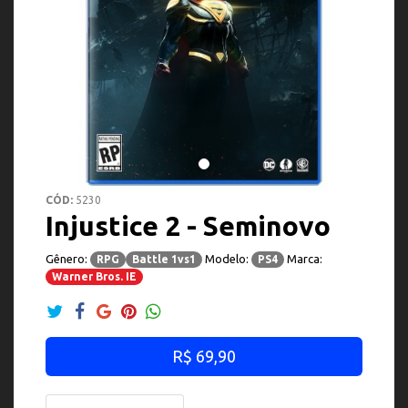
CÓD:
5230
Injustice 2 - Seminovo
Gênero:
Modelo:
Marca:
RPG
Battle 1vs1
PS4
Warner Bros. IE
R$ 69,90