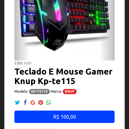
CÓD:
4281
Teclado E Mouse Gamer
Knup Kp-te115
Modelo:
Marca:
KP-TE115
KNUP
R$ 100,00