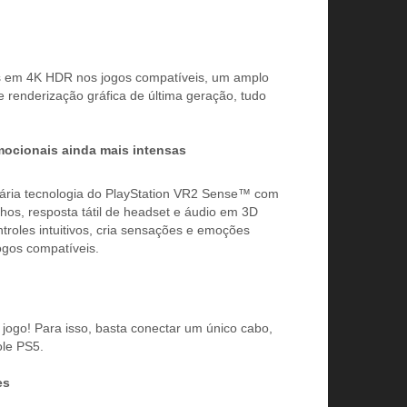
tes em 4K HDR nos jogos compatíveis, um amplo
 renderização gráfica de última geração, tudo
mocionais ainda mais intensas
nária tecnologia do PlayStation VR2 Sense™ com
os, resposta tátil de headset e áudio em 3D
roles intuitivos, cria sensações e emoções
ogos compatíveis.
jogo! Para isso, basta conectar um único cabo,
ole PS5.
es