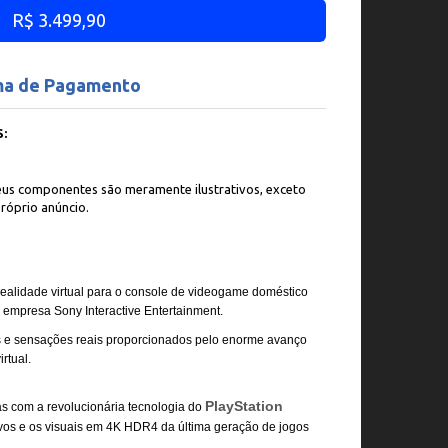
R$ 3.499,90
ma de Pagamento
:
us componentes são meramente ilustrativos, exceto
róprio anúncio.
ealidade virtual para o console de videogame doméstico
a empresa Sony Interactive Entertainment.
s e sensações reais proporcionados pelo enorme avanço
rtual.
PlayStation
 com a revolucionária tecnologia do
itivos e os visuais em 4K HDR4 da última geração de jogos