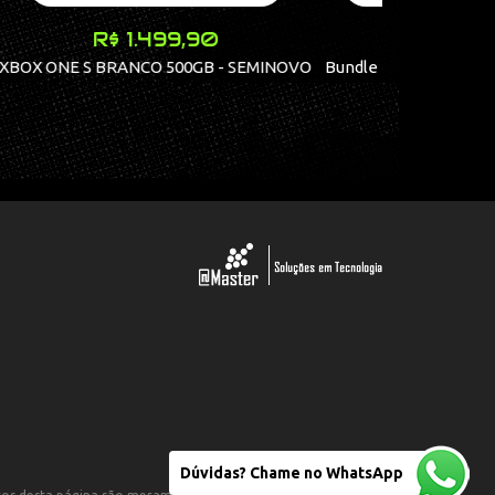
R$ 4.299,90
SEMINOVO
Bundle Nintendo Switch 2 + Mario Kart
RED D
World
Dúvidas? Chame no WhatsApp