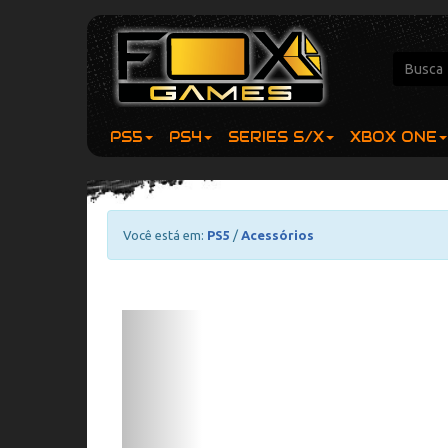
PS5
PS4
SERIES S/X
XBOX ONE
Você está em:
PS5
/
Acessórios
Previous