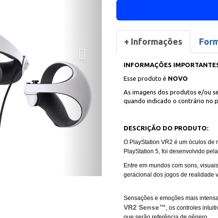
+ Informações
For
INFORMAÇÕES IMPORTANTES
Esse produto é
NOVO
As imagens dos produtos e/ou se
quando indicado o contrário no p
DESCRIÇÃO DO PRODUTO:
O PlayStation VR2 é um óculos de r
PlayStation 5, foi desenvolvido pel
Entre em mundos com sons, visuai
geracional dos jogos de realidade vi
Sensações e emoções mais intensas
VR2 Sense™
, os controles intu
que serão referência de gênero.