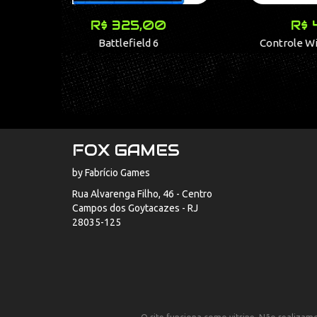
00
R$ 420,00
6
Controle Wireless Deep Pink
TE
EG223/
FOX GAMES
by Fabrício Games
Rua Alvarenga Filho, 46 - Centro
Campos dos Goytacazes - RJ
28035-125