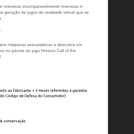
e maneiras incomparavelmente imersivas e
 geração de jogos de realidade virtual que se
o.
n
upere máquinas assustadoras e descubra um
on no pacote do jogo Horizon Call of the
2.
unto ao fabricante + 3 meses referentes à garantia
II, do Código de Defesa do Consumidor)
de conservação