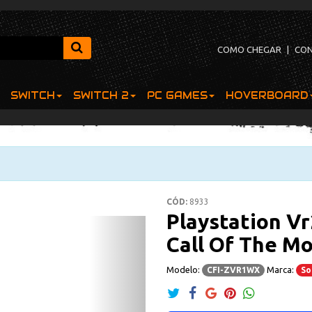
COMO CHEGAR
|
CO
SWITCH
SWITCH 2
PC GAMES
HOVERBOARD
CÓD:
8933
Playstation Vr
Next
Call Of The M
Modelo:
Marca:
CFI-ZVR1WX
So